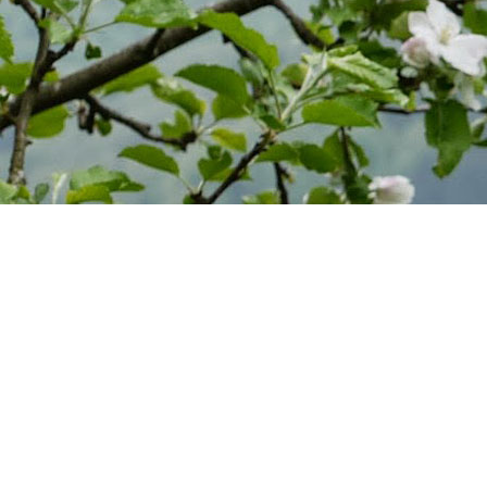
Eckertsreut 3
94160 Ringelai
Tel. 08555 – 609
Button-Text