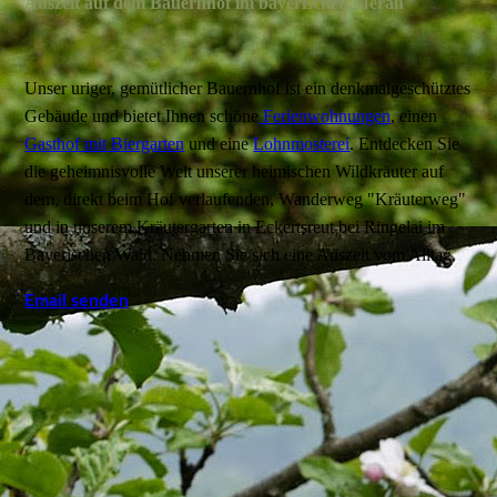
Auszeit auf dem Bauernhof im bayerischen Meran
Unser uriger, gemütlicher Bauernhof ist ein denkmalgeschütztes
Gebäude und bietet Ihnen schöne
Ferienwohnungen
, einen
Gasthof mit Biergarten
und eine
Lohnmosterei
. Entdecken Sie
die geheimnisvolle Welt unserer heimischen Wildkräuter auf
dem, direkt beim Hof verlaufenden, Wanderweg "Kräuterweg"
und in unserem Kräutergarten in Eckertsreut bei Ringelai im
Bayerischen Wald. Nehmen Sie sich eine Auszeit vom Alltag.
Email senden