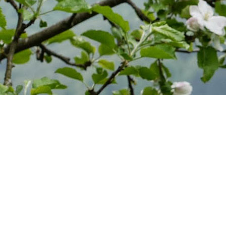
Eckertsreut 3
94160 Ringelai
Tel. 08555 – 609
Button-Text