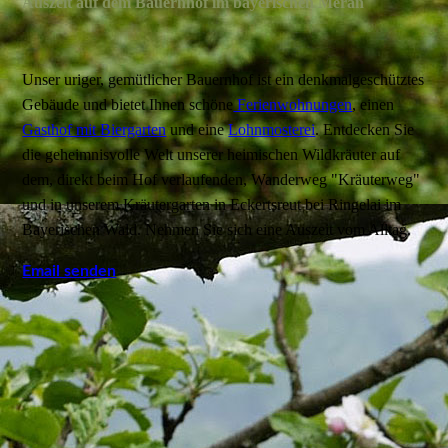
Auszeit auf dem Bauernhof im bayerischen Meran
Unser uriger, gemütlicher Bauernhof ist ein denkmalgeschütztes
Gebäude und bietet Ihnen schöne
Ferienwohnungen
, einen
Gasthof mit Biergarten
und eine
Lohnmosterei
. Entdecken Sie
die geheimnisvolle Welt unserer heimischen Wildkräuter auf
dem, direkt beim Hof verlaufenden, Wanderweg "Kräuterweg"
und in unserem Kräutergarten in Eckertsreut bei Ringelai im
Bayerischen Wald. Nehmen Sie sich eine Auszeit vom Alltag.
Email senden