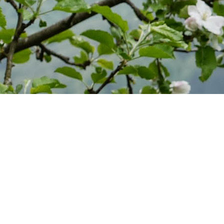
Eckertsreut 3
94160 Ringelai
Tel. 08555 – 609
Button-Text